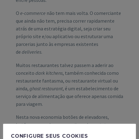
O
e-commerce
não tem mais volta. O comerciante
que ainda não tem, precisa correr rapidamente
atrás de uma estratégia digital, seja criar seu
próprio site e/ou aplicativo ou estruturar uma
parcerias junto às empresas existentes
de
deliveries
.
Muitos restaurantes talvez passem a aderir ao
conceito
dark kitchens
, também conhecida como
restaurante fantasma, ou restaurante virtual ou
ainda,
ghost restaurant
, é um estabelecimento de
serviço de alimentação que oferece apenas comida
para viagem.
Nesta nova economia botões de elevadores,
botões em geral que necessitam do contato,
leitores biométricos deverão ser substituídos por
CONFIGURE SEUS COOKIES