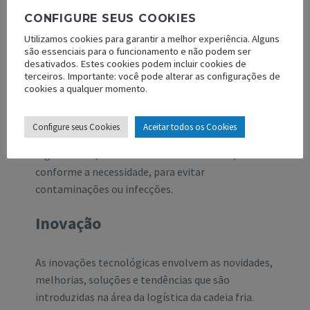
adequada em todas as etapas, sempre seguindo as
CONFIGURE SEUS COOKIES
normas e boas práticas do setor.
Utilizamos cookies para garantir a melhor experiência. Alguns
Já os equipamentos envolvem os dispositivos,
são essenciais para o funcionamento e não podem ser
desativados. Estes cookies podem incluir cookies de
ferramentas, instrumentos e materiais que são
terceiros. Importante: você pode alterar as configurações de
usados na logística dos produtos. Eles devem ser
cookies a qualquer momento.
adequados, calibrados, validados e certificados
para garantir a conservação adequada em todas as
Configure seus Cookies
Aceitar todos os Cookies
etapas da cadeia. Eles também devem ser limpos,
higienizados, desinfetados e esterilizados,
conforme a necessidade, para evitar
contaminações ou infecções.
Inovação
As inovações tecnológicas envolvem as novidades,
melhorias, soluções e tendências que são
introduzidas na área da logística da cadeia fria.