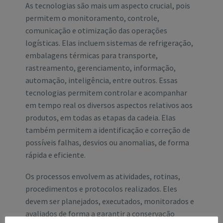
As tecnologias são mais um aspecto crucial, pois
permitem o monitoramento, controle,
comunicação e otimização das operações
logísticas. Elas incluem sistemas de refrigeração,
embalagens térmicas para transporte,
rastreamento, gerenciamento, informação,
automação, inteligência, entre outros. Essas
tecnologias permitem controlar e acompanhar
em tempo real os diversos aspectos relativos aos
produtos, em todas as etapas da cadeia. Elas
também permitem a identificação e correção de
possíveis falhas, desvios ou anomalias, de forma
rápida e eficiente.
Os processos envolvem as atividades, rotinas,
procedimentos e protocolos realizados. Eles
devem ser planejados, executados, monitorados e
avaliados de forma a garantir a conservação