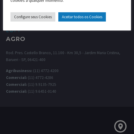
cookies a qualquer momento.
Configure seus Cookies
Aceitar todos os Cookies
LUFT
AGRO
Rod. Pres. Castello Branco, 11.100 - Km 30,5 - Jardim Maria Cristina,
Barueri - SP, 06421-400
Agribusiness:
(11) 4772-4200
Comercial:
(11) 4772-4286
Comercial:
(11) 9.9135-7925
Comercial:
(11) 9.6451-0140