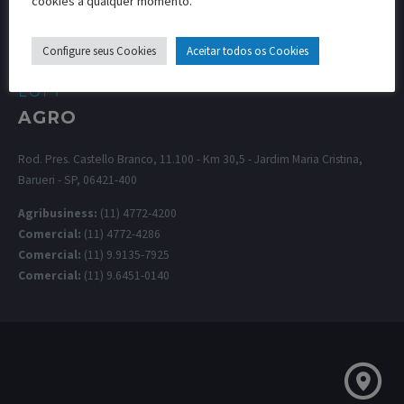
cookies a qualquer momento.
Configure seus Cookies
Aceitar todos os Cookies
LUFT
AGRO
Rod. Pres. Castello Branco, 11.100 - Km 30,5 - Jardim Maria Cristina,
Barueri - SP, 06421-400
Agribusiness:
(11) 4772-4200
Comercial:
(11) 4772-4286
Comercial:
(11) 9.9135-7925
Comercial:
(11) 9.6451-0140